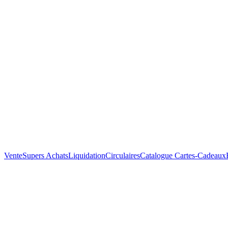
Vente
Supers Achats
Liquidation
Circulaires
Catalogue
Cartes-Cadeaux