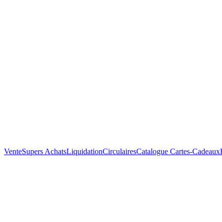
Vente
Supers Achats
Liquidation
Circulaires
Catalogue
Cartes-Cadeaux