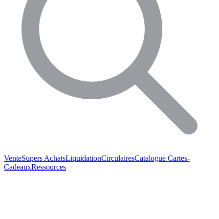
Vente
Supers Achats
Liquidation
Circulaires
Catalogue
Cartes-
Cadeaux
Ressources