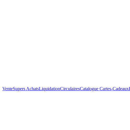
Vente
Supers Achats
Liquidation
Circulaires
Catalogue
Cartes-Cadeaux