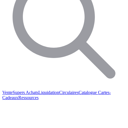
Vente
Supers Achats
Liquidation
Circulaires
Catalogue
Cartes-
Cadeaux
Ressources