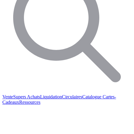
Vente
Supers Achats
Liquidation
Circulaires
Catalogue
Cartes-
Cadeaux
Ressources