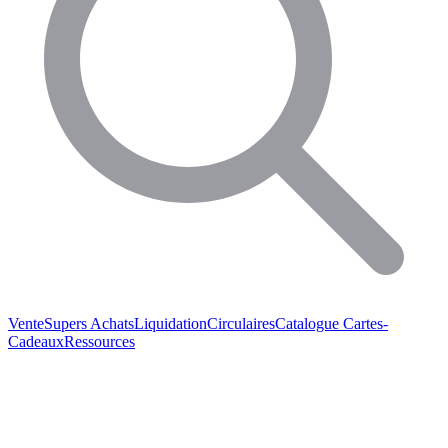
Vente
Supers Achats
Liquidation
Circulaires
Catalogue
Cartes-
Cadeaux
Ressources