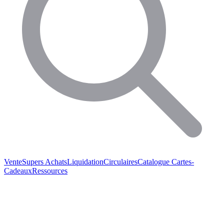
Vente
Supers Achats
Liquidation
Circulaires
Catalogue
Cartes-
Cadeaux
Ressources