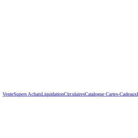
Vente
Supers Achats
Liquidation
Circulaires
Catalogue
Cartes-Cadeaux