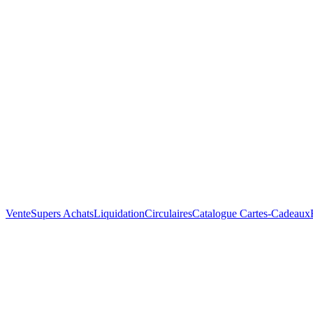
Vente
Supers Achats
Liquidation
Circulaires
Catalogue
Cartes-Cadeaux