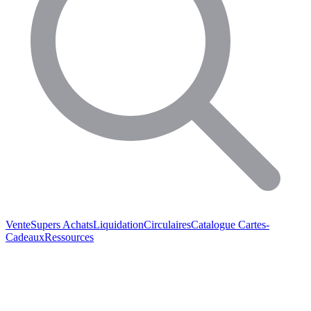
Vente
Supers Achats
Liquidation
Circulaires
Catalogue
Cartes-
Cadeaux
Ressources