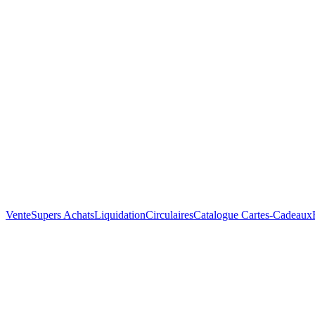
Vente
Supers Achats
Liquidation
Circulaires
Catalogue
Cartes-Cadeaux