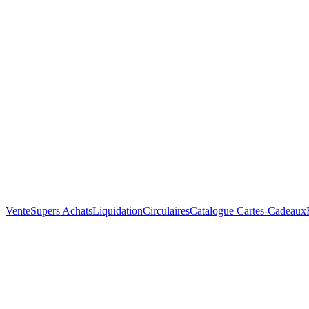
Vente
Supers Achats
Liquidation
Circulaires
Catalogue
Cartes-Cadeaux