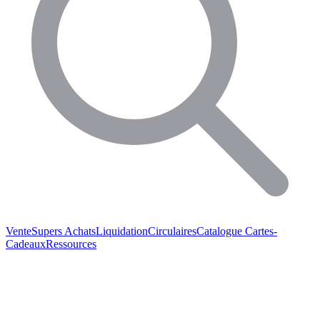
Vente
Supers Achats
Liquidation
Circulaires
Catalogue
Cartes-
Cadeaux
Ressources