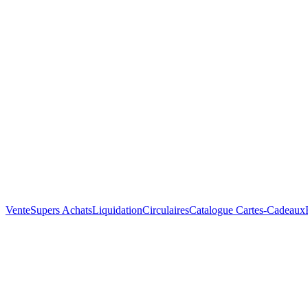
Vente
Supers Achats
Liquidation
Circulaires
Catalogue
Cartes-Cadeaux