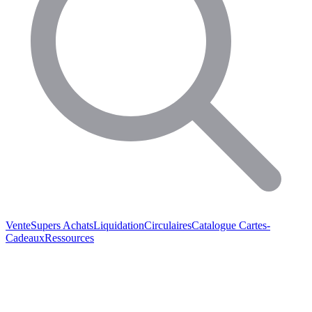
Vente
Supers Achats
Liquidation
Circulaires
Catalogue
Cartes-
Cadeaux
Ressources