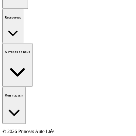
État de la commande
QFP
Cartes-Cadeaux
Demande de comptes
d'entreprises
Ressources
Avis et rappels
Marques
Informations sur le
recyclage
Accessibilité
Forumlaire des vendeurs
Centre d'appels
À Propos de nous
national
Notre histoire
Carrières
Fondation
Salle médiatique
Politiques
Mon magasin
© 2026 Princess Auto Ltée.