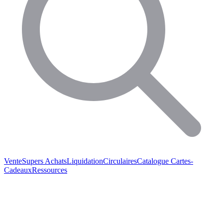
Vente
Supers Achats
Liquidation
Circulaires
Catalogue
Cartes-
Cadeaux
Ressources