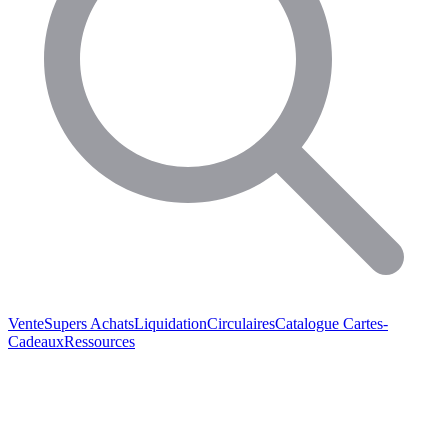
Vente
Supers Achats
Liquidation
Circulaires
Catalogue
Cartes-
Cadeaux
Ressources