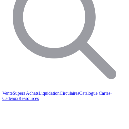
Vente
Supers Achats
Liquidation
Circulaires
Catalogue
Cartes-
Cadeaux
Ressources