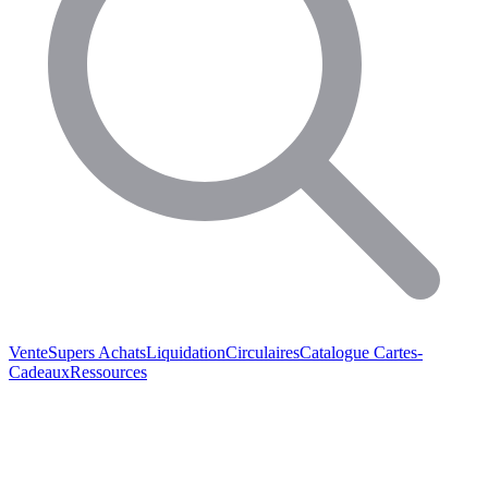
Vente
Supers Achats
Liquidation
Circulaires
Catalogue
Cartes-
Cadeaux
Ressources