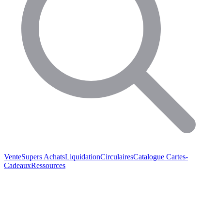
Vente
Supers Achats
Liquidation
Circulaires
Catalogue
Cartes-
Cadeaux
Ressources