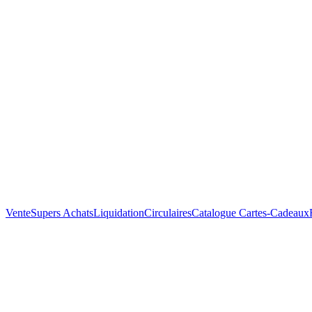
Vente
Supers Achats
Liquidation
Circulaires
Catalogue
Cartes-Cadeaux