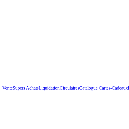
Vente
Supers Achats
Liquidation
Circulaires
Catalogue
Cartes-Cadeaux