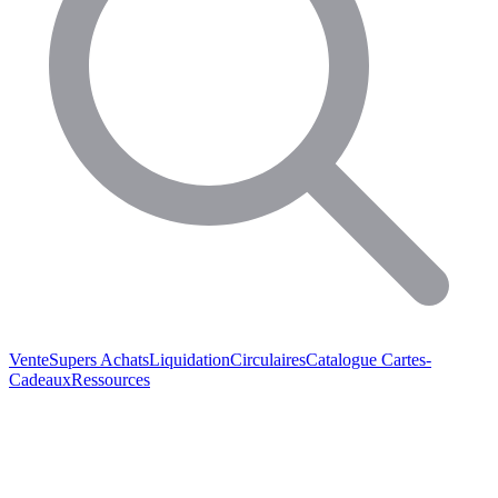
Vente
Supers Achats
Liquidation
Circulaires
Catalogue
Cartes-
Cadeaux
Ressources