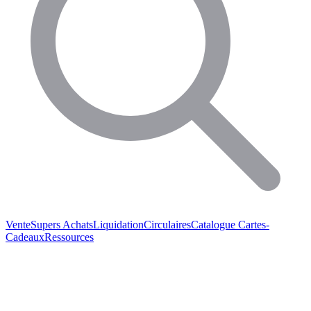
Vente
Supers Achats
Liquidation
Circulaires
Catalogue
Cartes-
Cadeaux
Ressources