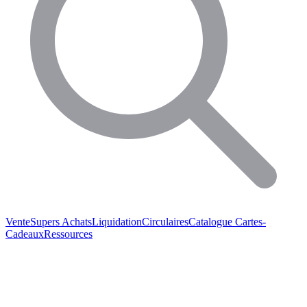
Vente
Supers Achats
Liquidation
Circulaires
Catalogue
Cartes-
Cadeaux
Ressources