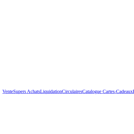
Vente
Supers Achats
Liquidation
Circulaires
Catalogue
Cartes-Cadeaux