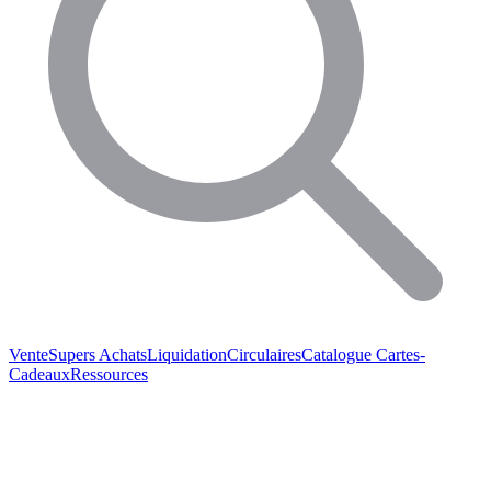
Vente
Supers Achats
Liquidation
Circulaires
Catalogue
Cartes-
Cadeaux
Ressources