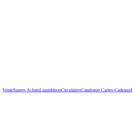
Vente
Supers Achats
Liquidation
Circulaires
Catalogue
Cartes-Cadeaux