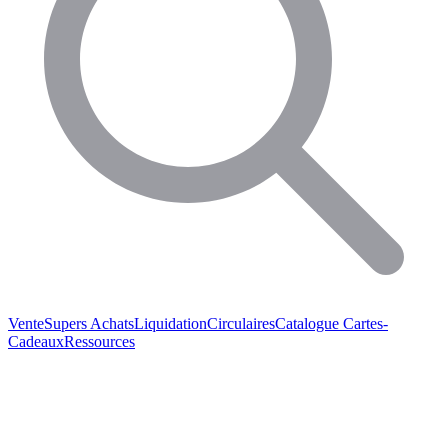
Vente
Supers Achats
Liquidation
Circulaires
Catalogue
Cartes-
Cadeaux
Ressources