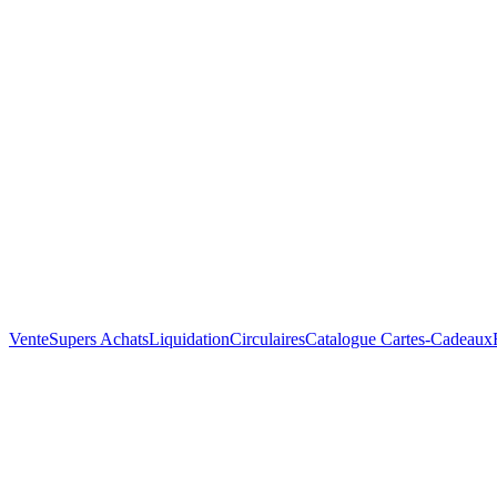
Vente
Supers Achats
Liquidation
Circulaires
Catalogue
Cartes-Cadeaux