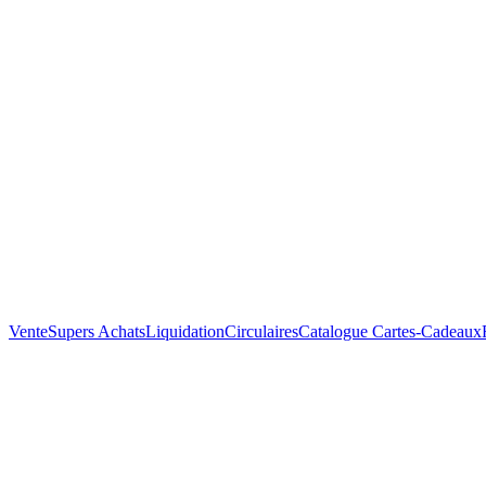
Vente
Supers Achats
Liquidation
Circulaires
Catalogue
Cartes-Cadeaux