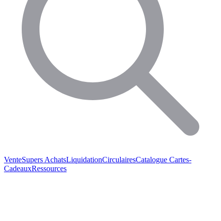
Vente
Supers Achats
Liquidation
Circulaires
Catalogue
Cartes-
Cadeaux
Ressources