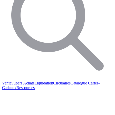
Vente
Supers Achats
Liquidation
Circulaires
Catalogue
Cartes-
Cadeaux
Ressources