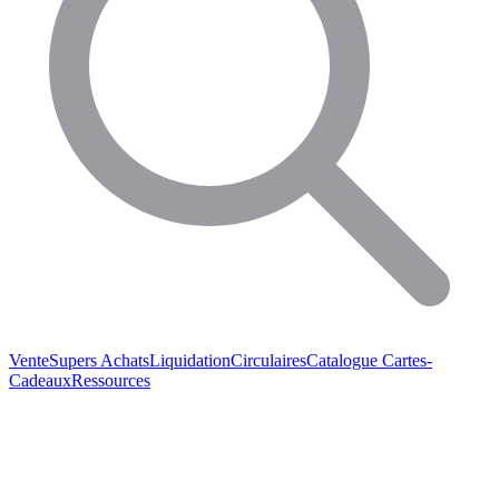
Vente
Supers Achats
Liquidation
Circulaires
Catalogue
Cartes-
Cadeaux
Ressources