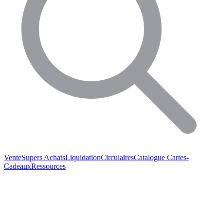
Vente
Supers Achats
Liquidation
Circulaires
Catalogue
Cartes-
Cadeaux
Ressources