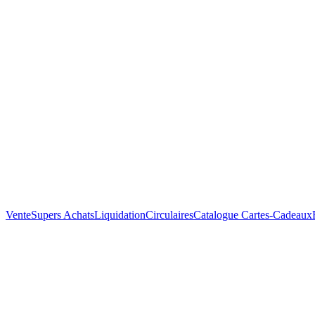
Vente
Supers Achats
Liquidation
Circulaires
Catalogue
Cartes-Cadeaux