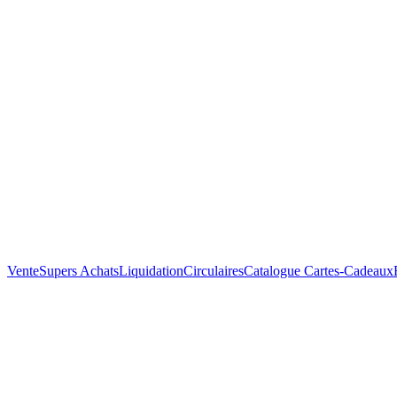
Vente
Supers Achats
Liquidation
Circulaires
Catalogue
Cartes-Cadeaux