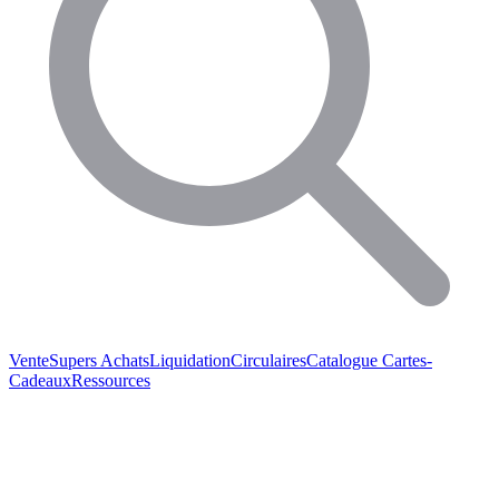
Vente
Supers Achats
Liquidation
Circulaires
Catalogue
Cartes-
Cadeaux
Ressources