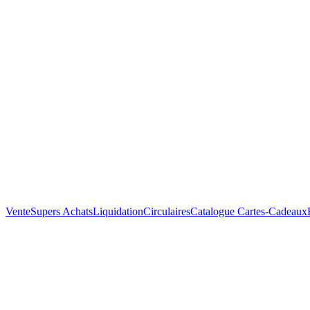
Vente
Supers Achats
Liquidation
Circulaires
Catalogue
Cartes-Cadeaux