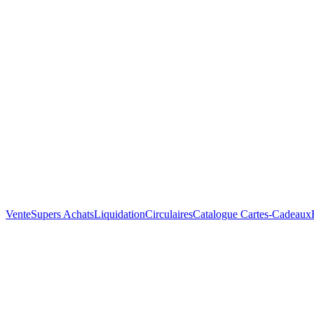
Vente
Supers Achats
Liquidation
Circulaires
Catalogue
Cartes-Cadeaux