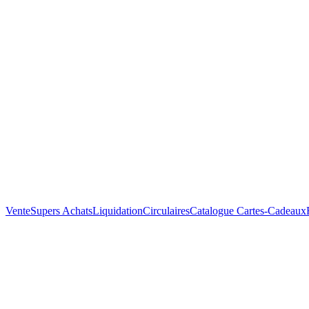
Vente
Supers Achats
Liquidation
Circulaires
Catalogue
Cartes-Cadeaux