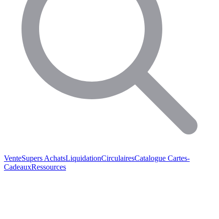
Vente
Supers Achats
Liquidation
Circulaires
Catalogue
Cartes-
Cadeaux
Ressources