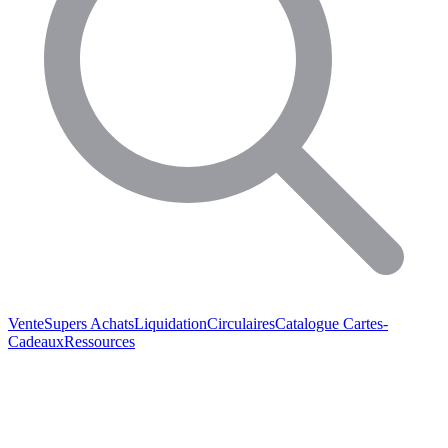
Vente
Supers Achats
Liquidation
Circulaires
Catalogue
Cartes-
Cadeaux
Ressources